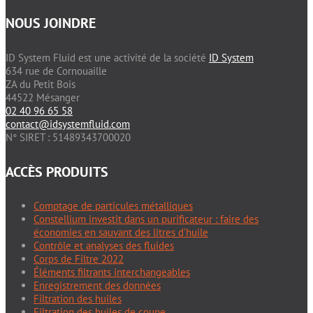
NOUS JOINDRE
ID System Fluid est une activité de la société
ID System
634 rue de Cornouaille
ZA du Petit Bois
44522 Mésanger
02 40 96 65 58
contact@idsystemfluid.com
N° SIRET : 51489343700020
ACCÈS PRODUITS
Comptage de particules métalliques
Constellium investit dans un purificateur : faire des
économies en sauvant des litres d’huile
Contrôle et analyses des fluides
Corps de Filtre 2022
Éléments filtrants interchangeables
Enregistrement des données
Filtration des huiles
Filtration des huiles de coupe