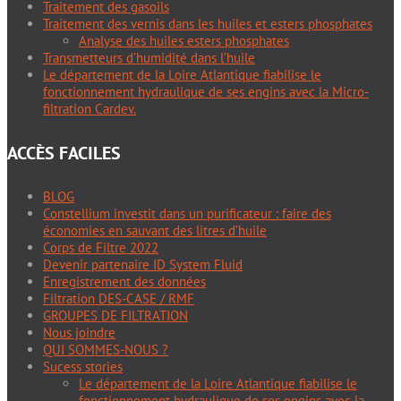
Traitement des gasoils
Traitement des vernis dans les huiles et esters phosphates
Analyse des huiles esters phosphates
Transmetteurs d’humidité dans l’huile
Le département de la Loire Atlantique fiabilise le
fonctionnement hydraulique de ses engins avec la Micro-
filtration Cardev.
ACCÈS FACILES
BLOG
Constellium investit dans un purificateur : faire des
économies en sauvant des litres d’huile
Corps de Filtre 2022
Devenir partenaire ID System Fluid
Enregistrement des données
Filtration DES-CASE / RMF
GROUPES DE FILTRATION
Nous joindre
QUI SOMMES-NOUS ?
Sucess stories
Le département de la Loire Atlantique fiabilise le
fonctionnement hydraulique de ses engins avec la