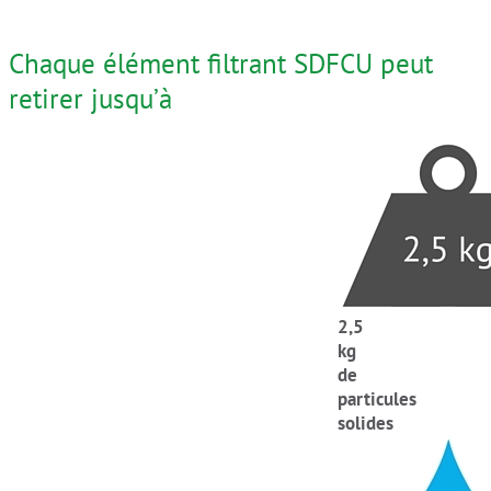
Chaque élément filtrant SDFCU peut
retirer jusqu’à
2,5
kg
de
particules
solides