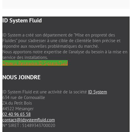
ID System Fluid
ID System a créé son département de "Mise en propreté des
Fluides" pour s'adresser à une cible de clientèle bien précise et
répondre aux nouvelles problématiques du marché.
Nous apportons notre expertise de l'analyse du besoin à la mise en
service des installations.
Devenir Partenaire ID System Fluid
NOUS JOINDRE
ID System Fluid est une activité de la société
ID System
634 rue de Cornouaille
ZA du Petit Bois
44522 Mésanger
02 40 96 65 58
contact@idsystemfluid.com
N° SIRET : 51489343700020