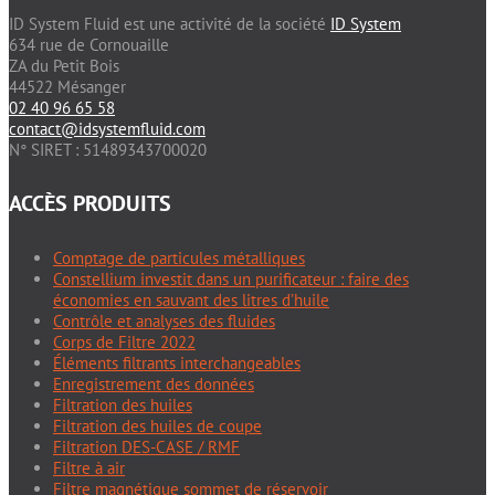
ID System Fluid est une activité de la société
ID System
634 rue de Cornouaille
ZA du Petit Bois
44522 Mésanger
02 40 96 65 58
contact@idsystemfluid.com
N° SIRET : 51489343700020
ACCÈS PRODUITS
Comptage de particules métalliques
Constellium investit dans un purificateur : faire des
économies en sauvant des litres d’huile
Contrôle et analyses des fluides
Corps de Filtre 2022
Éléments filtrants interchangeables
Enregistrement des données
Filtration des huiles
Filtration des huiles de coupe
Filtration DES-CASE / RMF
Filtre à air
Filtre magnétique sommet de réservoir