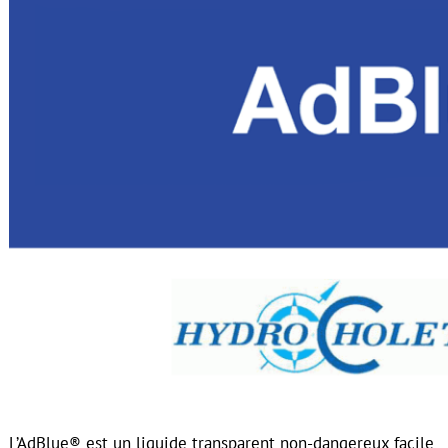
L’AdBlue® est un liquide transparent non-dangereux facile