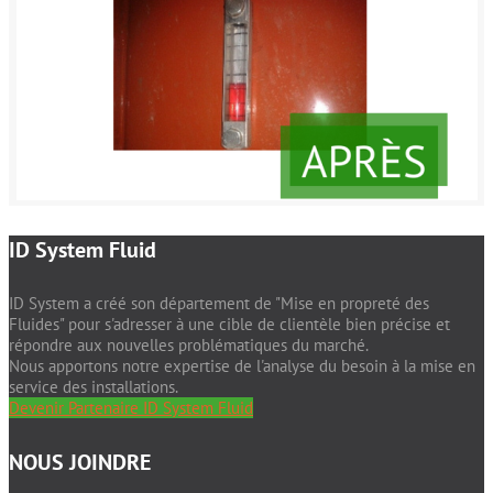
ID System Fluid
ID System a créé son département de "Mise en propreté des
Fluides" pour s'adresser à une cible de clientèle bien précise et
répondre aux nouvelles problématiques du marché.
Nous apportons notre expertise de l'analyse du besoin à la mise en
service des installations.
Devenir Partenaire ID System Fluid
NOUS JOINDRE