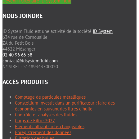
Devenir Partenaire ID System Fluid
NOUS JOINDRE
ID System Fluid est une activité de la société
ID System
634 rue de Cornouaille
ZA du Petit Bois
44522 Mésanger
02 40 96 65 58
contact@idsystemfluid.com
N° SIRET : 51489343700020
ACCÈS PRODUITS
Comptage de particules métalliques
Constellium investit dans un purificateur : faire des
économies en sauvant des litres d’huile
Contrôle et analyses des fluides
Corps de Filtre 2022
Éléments filtrants interchangeables
Enregistrement des données
Filtration des huiles