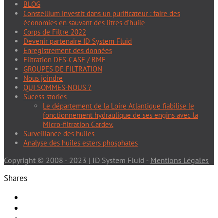
BLOG
Constellium investit dans un purificateur : faire des
économies en sauvant des litres d’huile
Corps de Filtre 2022
Devenir partenaire ID System Fluid
Enregistrement des données
Filtration DES-CASE / RMF
GROUPES DE FILTRATION
Nous joindre
QUI SOMMES-NOUS ?
Sucess stories
Le département de la Loire Atlantique fiabilise le
fonctionnement hydraulique de ses engins avec la
Micro-filtration Cardev.
Surveillance des huiles
Analyse des huiles esters phosphates
Copyright © 2008 - 2023 | ID System Fluid -
Mentions Légales
Shares