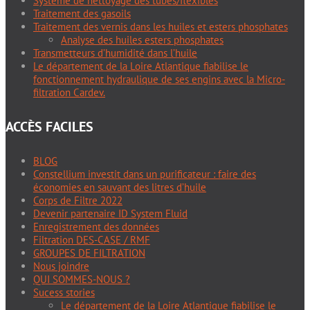
Système de nettoyage des tubes/flexibles
Traitement des gasoils
Traitement des vernis dans les huiles et esters phosphates
Analyse des huiles esters phosphates
Transmetteurs d’humidité dans l’huile
Le département de la Loire Atlantique fiabilise le
fonctionnement hydraulique de ses engins avec la Micro-
filtration Cardev.
ACCÈS FACILES
BLOG
Constellium investit dans un purificateur : faire des
économies en sauvant des litres d’huile
Corps de Filtre 2022
Devenir partenaire ID System Fluid
Enregistrement des données
Filtration DES-CASE / RMF
GROUPES DE FILTRATION
Nous joindre
QUI SOMMES-NOUS ?
Sucess stories
Le département de la Loire Atlantique fiabilise le