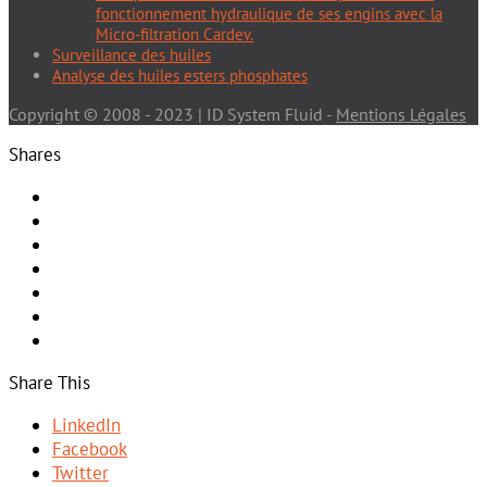
fonctionnement hydraulique de ses engins avec la
Micro-filtration Cardev.
Surveillance des huiles
Analyse des huiles esters phosphates
Copyright © 2008 - 2023 | ID System Fluid -
Mentions Légales
Shares
Share This
LinkedIn
Facebook
Twitter