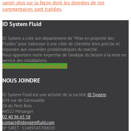
savoir plus sur la façon dont les données de vos
commentaires sont traitées
.
ID System Fluid
ID System a créé son département de "Mise en propreté des
Fluides" pour s'adresser à une cible de clientèle bien précise et
répondre aux nouvelles problématiques du marché.
Nous apportons notre expertise de l'analyse du besoin à la mise en
service des installations.
Devenir Partenaire ID System Fluid
NOUS JOINDRE
ID System Fluid est une activité de la société
ID System
634 rue de Cornouaille
ZA du Petit Bois
44522 Mésanger
02 40 96 65 58
contact@idsystemfluid.com
N° SIRET : 51489343700020