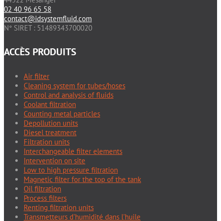
02 40 96 65 58
contact@idsystemfluid.com
N° SIRET : 51489343700020
ACCÈS PRODUITS
Air filter
Cleaning system for tubes/hoses
Control and analysis of fluids
Coolant filtration
Counting metal particles
Depollution units
Diesel treatment
Filtration units
Interchangeable filter elements
Intervention on site
Low to high pressure filtration
Magnetic filter for the top of the tank
Oil filtration
Process filters
Renting filtration units
Transmetteurs d’humidité dans l’huile