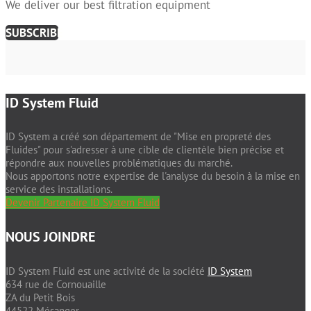
We deliver our best filtration equipment
SUBSCRIBE
ID System Fluid
ID System a créé son département de "Mise en propreté des
Fluides" pour s'adresser à une cible de clientèle bien précise et
répondre aux nouvelles problématiques du marché.
Nous apportons notre expertise de l'analyse du besoin à la mise en
service des installations.
Devenir Partenaire ID System Fluid
NOUS JOINDRE
ID System Fluid est une activité de la société
ID System
634 rue de Cornouaille
ZA du Petit Bois
44522 Mésanger