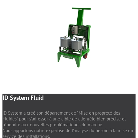
ID System Fluid
ID System a créé son département de "Mise en propreté des
Fluides" pour s'adresser à une cible de clientèle bien précise et
répondre aux nouvelles problématiques du marché.
Nous apportons notre expertise de l'analyse du besoin à la mise en
service des installations.