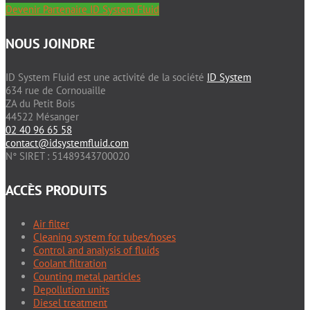
Devenir Partenaire ID System Fluid
NOUS JOINDRE
ID System Fluid est une activité de la société
ID System
634 rue de Cornouaille
ZA du Petit Bois
44522 Mésanger
02 40 96 65 58
contact@idsystemfluid.com
N° SIRET : 51489343700020
ACCÈS PRODUITS
Air filter
Cleaning system for tubes/hoses
Control and analysis of fluids
Coolant filtration
Counting metal particles
Depollution units
Diesel treatment